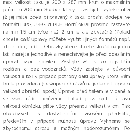
max. velikost tisku je 200 x 287 mm, kruh o maximálním
průměru 200 mm. Soubor, který požadujete vytisknout a
již jej máte zcela připravený k tisku, prosím, dodejte ve
formátu JPG, JPEG či PDF. Horní okraj prosíme nastavte
na min 1,5 cm (více než 2 cm je ale zbytečné )Pokud
chcete další úpravy, můžete využít i jiných formátů např.
.docx, .doc, .odt, … Obrázky, které chcete sloučit na jeden
list, zasílejte jednotlivě a nenechávejte je před odesláním
upravit např. e-mailem. Zasílejte vše v co největším
rozlišení a bez vodoznaků. Vždy zasílejte v původní
velikosti a to i v případě potřeby další úpravy, která Vám
bude provedena (seskupení obrázků na jeden list, úprava
velikosti obrázků, apod.) Úprava před tiskem je v ceně a
se vším rádi pomůžeme. Pokud požadujete úpravu
velikosti obrázku, pište vždy přesnou velikost v cm. Tisk
objednávejte v dostatečném časovém předstihu,
především v případě nutnosti úpravy. Vyhneme se
zbytečnému stresu a možným nedorozuměním. Po