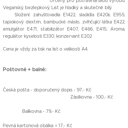
Určený pro potravinářskou výrobu.
Veganský, bezlepkový. List je hladký a skutečně bílý.
Složení: zahušťovadla E1422, sladidla E420ii, E955;
tapiokový dextrin, bambucké máslo, zvlhčující látka E422,
emulgátor E471, stabilizátor E407, E466, E415; Aroma,
regulátor kyselosti E330, konzervant E202
Cena je vždy za tisk na list o velikosti A4.
Poštovné + balné:
Česká pošta - doporučený dopis - 97,- Kč
Zásilkovna - 100,- Kč
Balíkovna - 79,- Kč
Pevná kartonová obálka = 17,- Kč