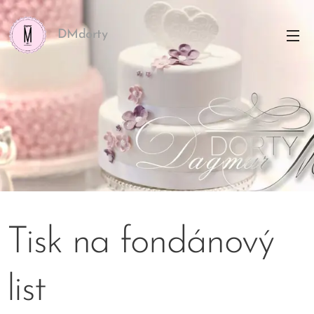
DMdorty
Tisk na fondánový
list