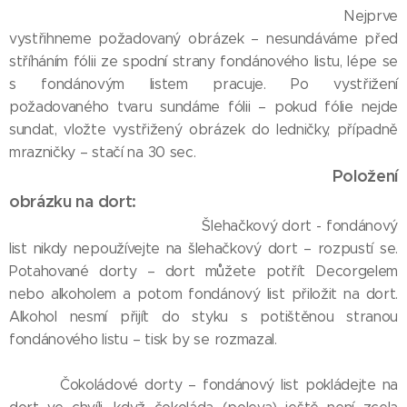
Nejprve
vystřihneme požadovaný obrázek – nesundáváme před
stříháním fólii ze spodní strany fondánového listu, lépe se
s fondánovým listem pracuje. Po vystřižení
požadovaného tvaru sundáme fólii – pokud fólie nejde
sundat, vložte vystřižený obrázek do ledničky, případně
mrazničky – stačí na 30 sec.
Položení
obrázku na dort:
Šlehačkový dort - fondánový
list nikdy nepoužívejte na šlehačkový dort – rozpustí se.
Potahované dorty – dort můžete potřít Decorgelem
nebo alkoholem a potom fondánový list přiložit na dort.
Alkohol nesmí přijít do styku s potištěnou stranou
fondánového listu – tisk by se rozmazal.
Čokoládové dorty – fondánový list pokládejte na