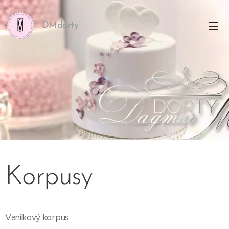
DMdorty
Korpusy
Vanilkový korpus