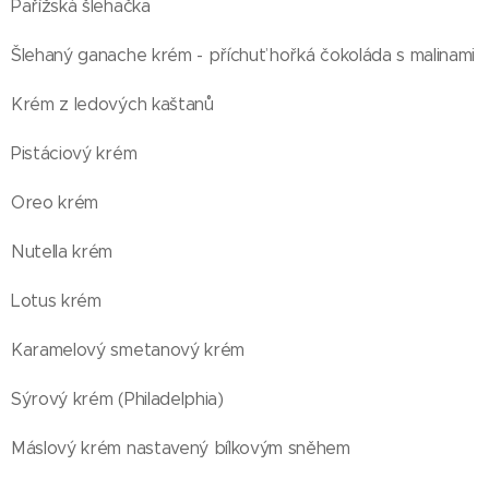
Pařížská šlehačka
Šlehaný ganache krém - příchuť hořká čokoláda s malinami
Krém z ledových kaštanů
Pistáciový krém
Oreo krém
Nutella krém
Lotus krém
Karamelový smetanový krém
Sýrový krém (Philadelphia)
Máslový krém nastavený bílkovým sněhem