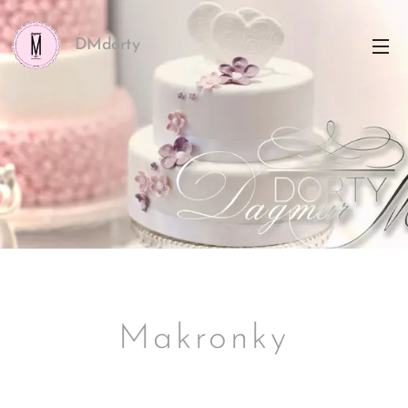
DMdorty
Makronky