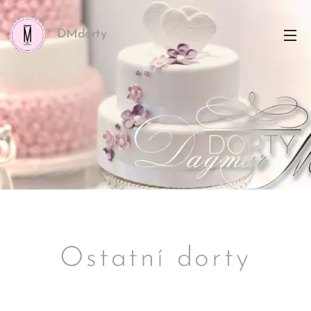
DMdorty
Ostatní dorty