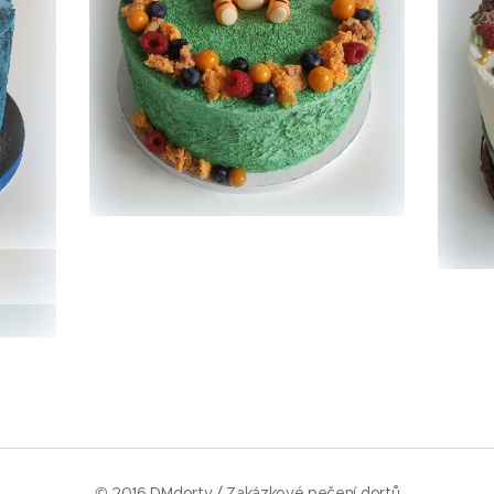
© 2016 DMdorty / Zakázkové pečení dortů